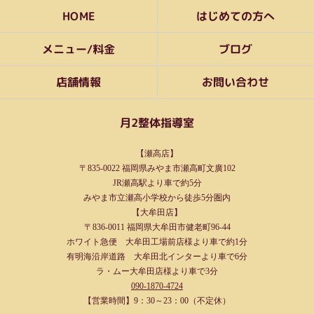
はじめての方へ
HOME
メニュー/料金
ブログ
お問い合わせ
店舗情報
月2整体指導室
【瀬高店】
〒835-0022 福岡県みやま市瀬高町文廣102
JR瀬高駅より車で約5分
みやま市立瀬高小学校から徒歩5分圏内
【大牟田店】
〒836-0011 福岡県大牟田市健老町96-44
ホワイト急便 大牟田工場前店様より車で約1分
有明海沿岸道路 大牟田北インターより車で6分
ラ・ムー大牟田店様より車で3分
090-1870-4724
【営業時間】9：30～23：00（不定休）