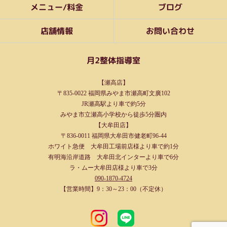
メニュー/料金
ブログ
お問い合わせ
店舗情報
月2整体指導室
【瀬高店】
〒835-0022 福岡県みやま市瀬高町文廣102
JR瀬高駅より車で約5分
みやま市立瀬高小学校から徒歩5分圏内
【大牟田店】
〒836-0011 福岡県大牟田市健老町96-44
ホワイト急便 大牟田工場前店様より車で約1分
有明海沿岸道路 大牟田北インターより車で6分
ラ・ムー大牟田店様より車で3分
090-1870-4724
【営業時間】9：30～23：00（不定休）