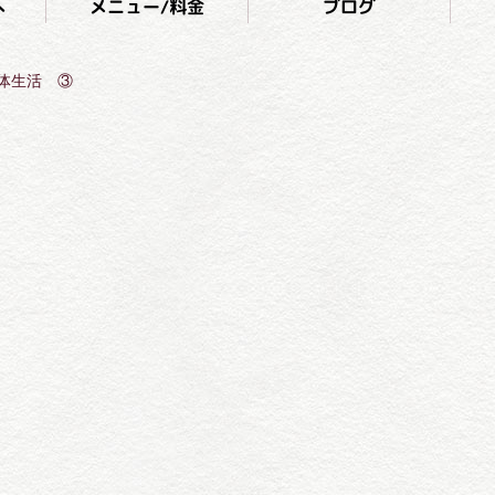
へ
メニュー/料金
ブログ
体生活 ③