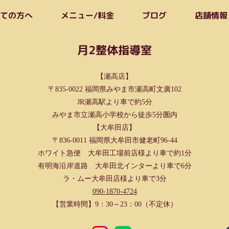
めての方へ
メニュー/料金
店舗情報
ブログ
月2整体指導室
【瀬高店】
〒835-0022 福岡県みやま市瀬高町文廣102
JR瀬高駅より車で約5分
みやま市立瀬高小学校から徒歩5分圏内
【大牟田店】
〒836-0011 福岡県大牟田市健老町96-44
ホワイト急便 大牟田工場前店様より車で約1分
有明海沿岸道路 大牟田北インターより車で6分
ラ・ムー大牟田店様より車で3分
090-1870-4724
【営業時間】9：30～23：00（不定休）