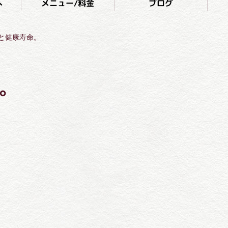
へ
メニュー/料金
ブログ
と健康寿命。
。
。