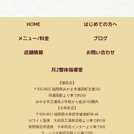
はじめての方へ
HOME
メニュー/料金
ブログ
お問い合わせ
店舗情報
月2整体指導室
【瀬高店】
〒835-0022 福岡県みやま市瀬高町文廣102
JR瀬高駅より車で約5分
みやま市立瀬高小学校から徒歩5分圏内
【大牟田店】
〒836-0011 福岡県大牟田市健老町96-44
ホワイト急便 大牟田工場前店様より車で約1分
有明海沿岸道路 大牟田北インターより車で6分
ラ・ムー大牟田店様より車で3分