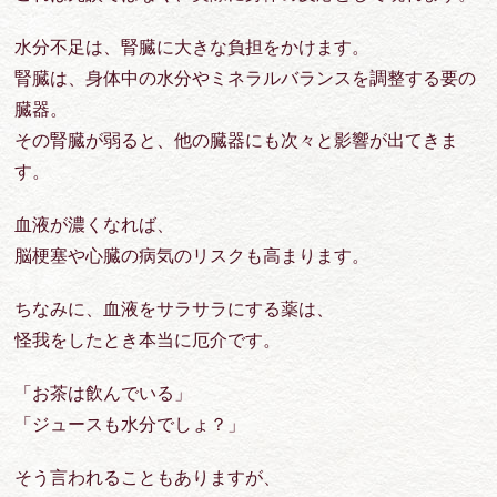
水分不足は、腎臓に大きな負担をかけます。
腎臓は、身体中の水分やミネラルバランスを調整する要の
臓器。
その腎臓が弱ると、他の臓器にも次々と影響が出てきま
す。
血液が濃くなれば、
脳梗塞
や
心臓の病気
のリスクも高まります。
ちなみに、血液をサラサラにする薬は、
怪我をしたとき本当に厄介です。
「お茶は飲んでいる」
「ジュースも水分でしょ？」
そう言われることもありますが、