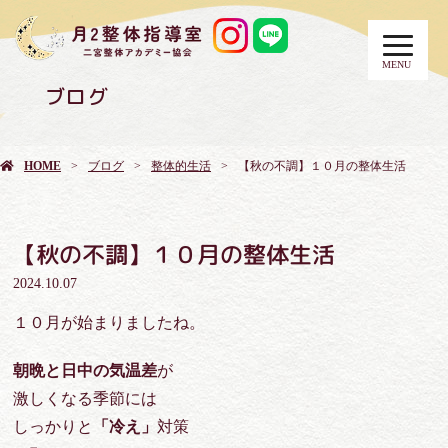
MENU
ブログ
HOME
ブログ
整体的生活
【秋の不調】１０月の整体生活
【秋の不調】１０月の整体生活
2024.10.07
１０月が始まりましたね。
朝晩と日中の気温差
が
激しくなる季節には
しっかりと
「冷え」
対策