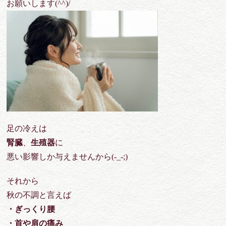
お願いします(^^)/
足の冷えは
腎臓
、
生殖器
に
悪い影響しか与えませんから(-_-;)
それから
秋の不調と言えば
・ぎっくり腰
・首や肩の痛み