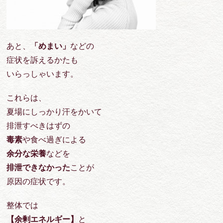
あと、
「めまい」
などの
症状を訴えるかたも
いらっしゃいます。
これらは、
夏場にしっかり汗をかいて
排泄すべきはずの
毒素
や食べ過ぎによる
余分な栄養
などを
排泄できなかった
ことが
原因の症状です。
整体では
【余剰エネルギー】
と