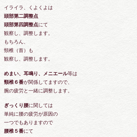
イライラ、くよくよは
頭部第二調整点
頭部第四調整点
にて
観察し、調整します。
もちろん、
頸椎（首）も
観察し、調整します。
めまい、耳鳴り、メニエール
等は
頸椎６番
が関係してますので、
腕の疲労と一緒に調整します。
ぎっくり腰
に関しては
単純に腰の疲労が原因の
一つでもありますので
腰椎５番
にて