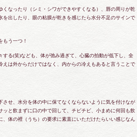
ゆくなったり（シミ・シワができやすくなる）、唇の周りが乾
水を出したり、眼の粘膜が乾きを感じたら水分不足のサインで
をもう一つ！
々する(笑)なども、体が弛み過ぎて、心臓の拍動が低下し、全
冷えは外からだけではなく、内からの冷えもあると言うことで
下させ、水分を体の中に保てなくならないように気を付けなが
サッと飲まずに口の中で回して、チビチビ、小まめに何回も飲
に、体の裡（うち）の要求に素直にいただけたらいい感じなん