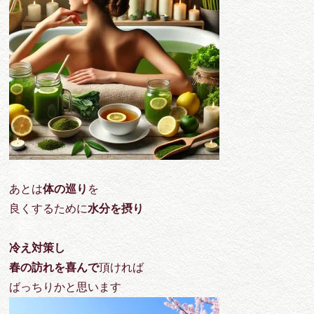
あとは
体の巡り
を
良くするために
水分を摂り
冷え対策し
春の訪れを喜んで
頂ければ
ばっちりかと思います