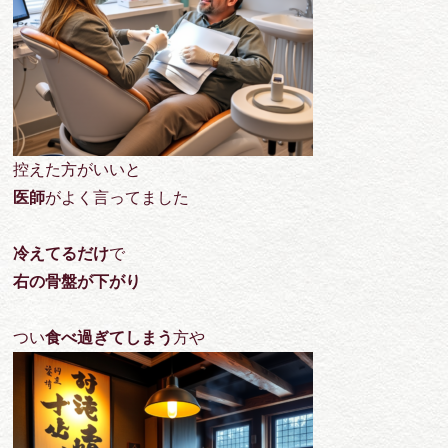
控えた方がいいと
医師
がよく言ってました
冷えてるだけ
で
右の骨盤が下がり
つい
食べ過ぎてしまう
方や