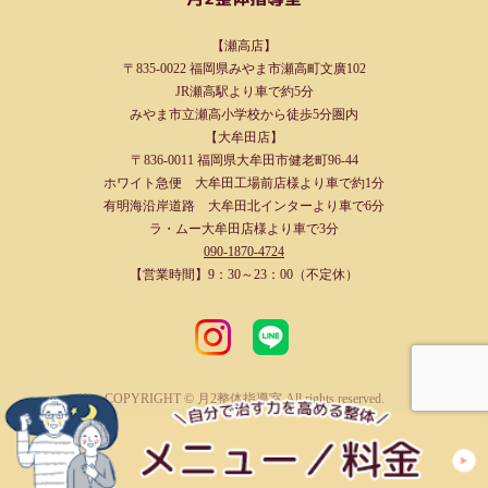
【瀬高店】
〒835-0022 福岡県みやま市瀬高町文廣102
JR瀬高駅より車で約5分
みやま市立瀬高小学校から徒歩5分圏内
【大牟田店】
〒836-0011 福岡県大牟田市健老町96-44
ホワイト急便 大牟田工場前店様より車で約1分
有明海沿岸道路 大牟田北インターより車で6分
ラ・ムー大牟田店様より車で3分
090-1870-4724
【営業時間】9：30～23：00（不定休）
COPYRIGHT © 月2整体指導室 All rights reserved.