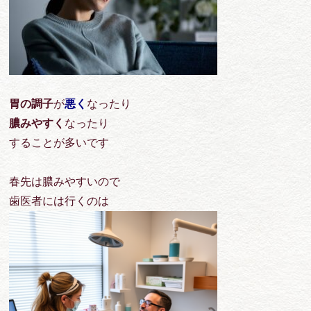
胃の調子
が
悪く
なったり
膿みやすく
なったり
することが多いです
春先は膿みやすいので
歯医者には行くのは