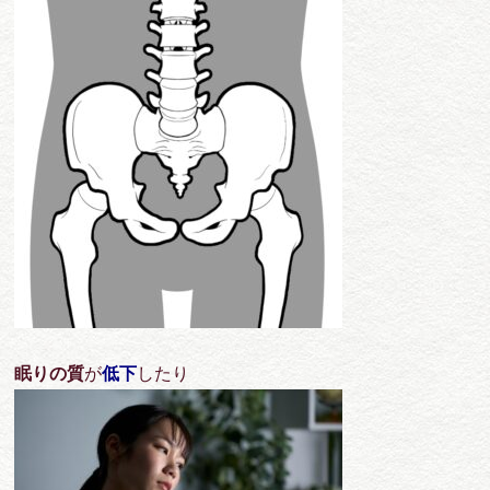
眠りの質
が
低下
したり