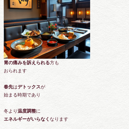
胃の痛みを訴えられる
方も
おられます
春先
は
デトックス
が
始まる時期であり
冬より
温度調整
に
エネルギーがいらなく
なります